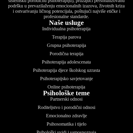
sistemsku porodičnu psihoterapiju), pružajući personalizovanu
podršku u prevazilaženju emocionalnih izazova, životnih kriza
i ostvarivanju ličnog potencijala, poštujući najviše etičke i
profesionalne standarde.
Naše usluge
Individualna psihoterapija
Terapija parova
Grupna psihoterapija
Porodična terapija
Psihoterapija adolescenata
Psihoterapija djece školskog uzrasta
Psihoterapijsko savjetovanje
Online psihoterapija
Psihološke teme
Partnerski odnosi
Roditeljstvo i porodični odnosi
Emocionalno zdravlje
Psihosomatika i tijelo
Psihološki uvidi i samospoznaja