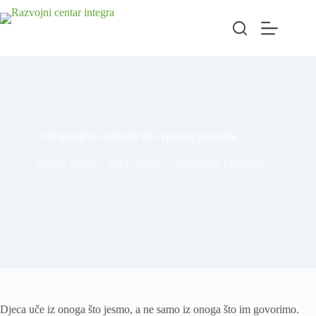
Od nesvjesne reakcije do svjesnog prisustva
Marko Minić
09/11/2025
Edukacije i radionice
Djeca uče iz onoga što jesmo, a ne samo iz onoga što im govorimo.