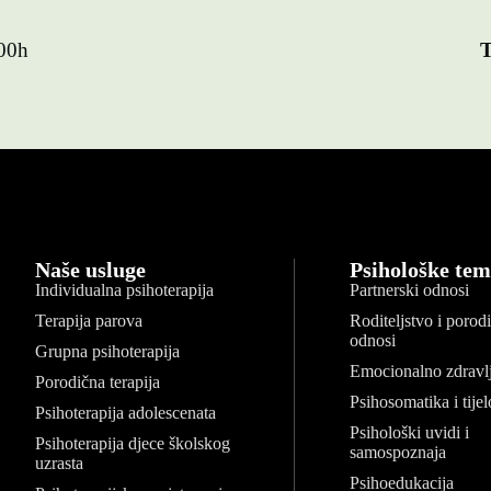
:00h
T
Naše usluge
Psihološke tem
Individualna psihoterapija
Partnerski odnosi
Terapija parova
Roditeljstvo i porod
odnosi
Grupna psihoterapija
Emocionalno zdravl
Porodična terapija
Psihosomatika i tijel
Psihoterapija adolescenata
Psihološki uvidi i
Psihoterapija djece školskog
samospoznaja
uzrasta
Psihoedukacija