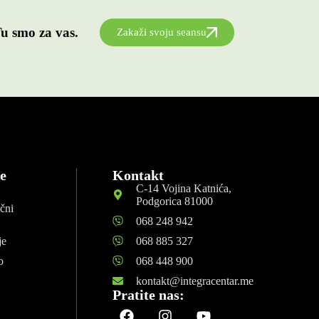
u smo za vas.
Zakaži svoju seansu
e
Kontakt
C-14 Vojina Katnića,
Podgorica 81000
ični
068 248 942
je
068 885 327
o
068 448 900
kontakt@integracentar.me
Pratite nas: