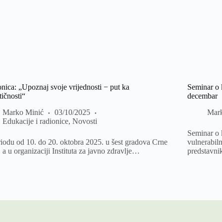
nica: „Upoznaj svoje vrijednosti − put ka
Seminar o 
tičnosti“
decembar
Marko Minić
03/10/2025
Mar
Edukacije i radionice
,
Novosti
Seminar o 
iodu od 10. do 20. oktobra 2025. u šest gradova Crne
vulnerabiln
 a u organizaciji Instituta za javno zdravlje…
predstavni