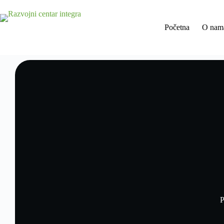
Početna
O nam
P